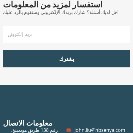
استفسار لمزيد من المعلومات
هل لديك أسئلة؟ شارك بريدك الإلكتروني وسنقوم بالرد عليك!
يشترك
معلومات الاتصال
john.liu@nbsenya.com
رقم 138 طريق هويمينغ،