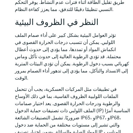
طريق تقليل الطاقة أثناء فترات عدم النشاط. يوفر التحكم
النسبي تنظيمًا دقيقًا للتدفق، مما يعزز كفاءة النظام.
النظر في الظروف البيئية
تؤثر العوامل البيئية بشكل كبير على أداء صمام الملف
اللولبي. يمكن أن تتسبب درجات الحرارة القصوى في
انكماش المواد أو تمددها، مما يؤدي إلى حدوث أعطال
محتملة. قد تؤدي الرطوبة العالية إلى حدوث تآكل وماس
كهربائي بسبب دخول الرطوبة. يمكن أن تؤدي البيئات المتربة
إلى الانسداد والتآكل، مما يؤدي إلى تدهور أداء الصمام بمرور
الوقت.
في تطبيقات مثل المركبات العسكرية، يجب أن تتحمل
الملفات اللولبية الظروف القاسية، بما في ذلك الأوساخ
والرطوبة ودرجات الحرارة القصوى. يعد اختيار صمامات
الملف اللولبي ذات تصنيفات حماية الدخول (IP) المناسبة أمرًا
ضروريًا. تشمل التصنيفات الشائعة IP65، وIP67، وIP68،
والتي تشير إلى مستويات مختلفة من الحماية ضد دخول
المواد الصلبة والسائلة. يضمن اختيار تصنيف IP المناسب