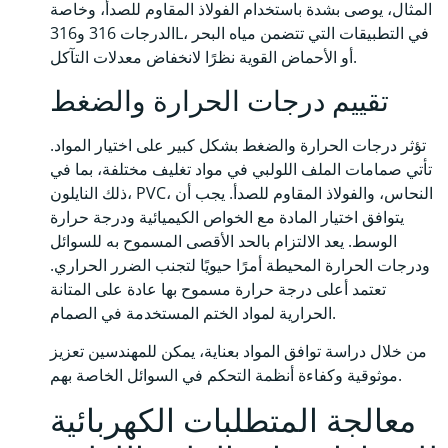
المثال، يوصى بشدة باستخدام الفولاذ المقاوم للصدأ، وخاصة
الدرجات 316 و316L، في التطبيقات التي تتضمن مياه البحر
أو الأحماض القوية نظرًا لانخفاض معدلات التآكل.
تقييم درجات الحرارة والضغط
تؤثر درجات الحرارة والضغط بشكل كبير على اختيار المواد.
تأتي صمامات الملف اللولبي في مواد تغليف مختلفة، بما في
ذلك النايلون، PVC، النحاس، والفولاذ المقاوم للصدأ. يجب أن
يتوافق اختيار المادة مع الخواص الكيميائية ودرجة حرارة
الوسط. يعد الالتزام بالحد الأقصى المسموح به للسوائل
ودرجات الحرارة المحيطة أمرًا حيويًا لتجنب الضرر الحراري.
تعتمد أعلى درجة حرارة مسموح بها عادة على المتانة
الحرارية لمواد الختم المستخدمة في الصمام.
من خلال دراسة توافق المواد بعناية، يمكن للمهندسين تعزيز
موثوقية وكفاءة أنظمة التحكم في السوائل الخاصة بهم.
معالجة المتطلبات الكهربائية