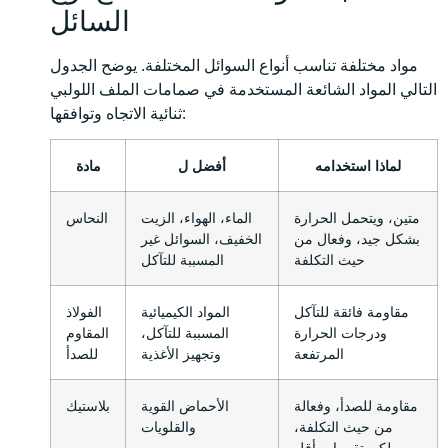
السائل
مواد مختلفة تناسب أنواع السوائل المختلفة. يوضح الجدول
التالي المواد الشائعة المستخدمة في صمامات الملف اللولبي
ثنائية الاتجاه وتوافقها:
لماذا استخدامه
أفضل ل
مادة
متين، ويتحمل الحرارة
الماء، الهواء، الزيت
النحاس
بشكل جيد، وفعال من
الخفيف، السوائل غير
حيث التكلفة
المسببة للتآكل
مقاومة فائقة للتآكل
المواد الكيميائية
الفولاذ
ودرجات الحرارة
المسببة للتآكل،
المقاوم
المرتفعة
وتجهيز الأغذية
للصدأ
مقاومة للصدأ، وفعالة
الأحماض القوية
بلاستيك
من حيث التكلفة،
والقلويات
ولكن تقييمات أقل