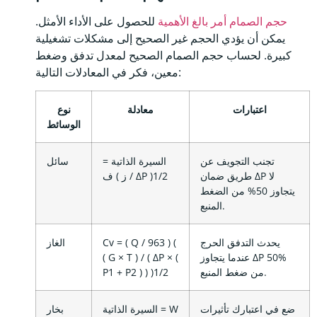
حجم الصمام أمر بالغ الأهمية
للحصول على الأداء الأمثل.
يمكن أن يؤدي الحجم غير الصحيح إلى مشكلات تشغيلية
كبيرة. لحساب حجم الصمام الصحيح لمعدل تدفق وضغط
معين، فكر في المعادلات التالية:
اعتبارات
معادلة
نوع
الوسائط
تجنب التجويف عن
السيرة الذاتية =
سائل
طريق ضمان ΔP لا
ف ( ز / ΔP )1/2
يتجاوز 50% من الضغط
المنبع.
يحدث التدفق الحرج
Cv = ( Q / 963 ) (
الغاز
عندما يتجاوز ΔP 50%
( G × T ) / ( ΔP × (
من ضغط المنبع.
P1 + P2 ) ) )1/2
ضع في اعتبارك تأثيرات
السيرة الذاتية = W
بخار