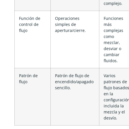
complejo.
Función de
Operaciones
Funciones
control de
simples de
más
flujo
apertura/cierre.
complejas
como
mezclar,
desviar o
cambiar
fluidos.
Patrón de
Patrón de flujo de
Varios
flujo
encendido/apagado
patrones de
sencillo.
flujo basados ​
en la
configuració
incluida la
mezcla y el
desvío.