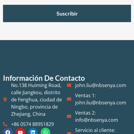
Suscribir
Información De Contacto
No.138 Huiming Road,
john.liu@nbsenya.com
calle Jiangkou, distrito
Ventas 1:
de Fenghua, ciudad de
john.liu@nbsenya.com
Ningbo, provincia de
Ventas 2:
Zhejiang, China
info@nbsenya.com
+86 0574 88951829
Servicio al cliente: