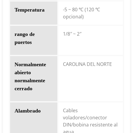
-5 ~ 80 ℃ (120 ℃
Temperatura
opcional)
1/8″ ~ 2″
rango de
puertos
CAROLINA DEL NORTE
Normalmente
abierto
normalmente
cerrado
Cables
Alambrado
voladores/conector
DIN/bobina resistente al
agua