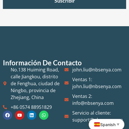
Suscribir
Información De Contacto
No.138 Huiming Road,
john.liu@nbsenya.com
calle Jiangkou, distrito
Ventas 1:
de Fenghua, ciudad de
john.liu@nbsenya.com
Ningbo, provincia de
Ventas 2:
Zhejiang, China
info@nbsenya.com
+86 0574 88951829
Servicio al cliente:
support@nbsenya.com
Spanish
▼