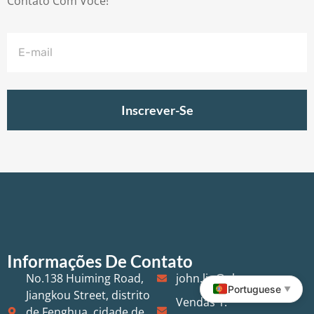
Contato Com Você!
Inscrever-Se
Informações De Contato
No.138 Huiming Road,
john.liu@nbsenya.com
Portuguese
▼
Jiangkou Street, distrito
Vendas 1:
de Fenghua, cidade de