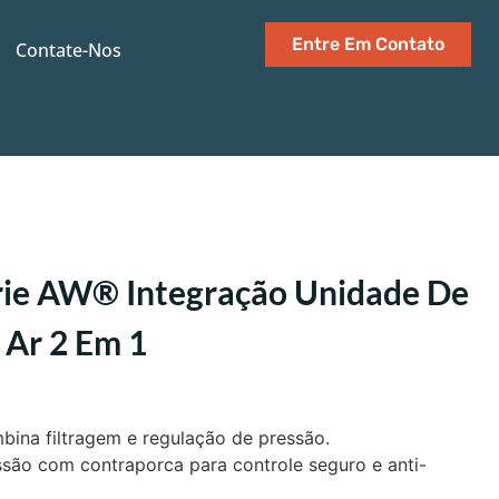
Entre Em Contato
Contate-Nos
érie AW® Integração Unidade De
 Ar 2 Em 1
bina filtragem e regulação de pressão.
ssão com contraporca para controle seguro e anti-