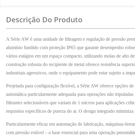
Detalhes Do Produto
Descrição Do Produto
A Série AW é uma unidade de filtragem e regulação de pressão prem
alumínio fundido com proteção IP65 que garante desempenho robusto
vários estágios em um espaço compacto, utilizando molas de alto d
construção robusta do recipiente de metal oferece resistência supe
industriais agressivos, onde o equipamento pode estar sujeito a impa
Projetada para configuração flexível, a Série AW oferece opções d
automática particularmente adequada para operações não tripuladas o
filtrantes selecionáveis ​​que variam de 1 mícron para aplicações crí
requisitos específicos de pureza do ar. O design integrado minimiz
Particularmente eficaz em automação de fabricação, máquinas-ferra
com pressão estável – a base essencial para uma operação pneumátic