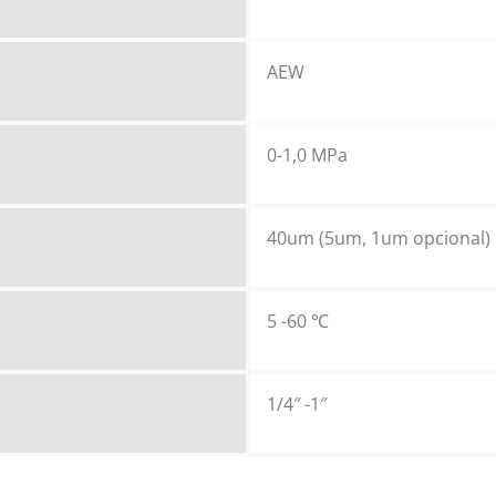
AEW
0-1,0 MPa
40um (5um, 1um opcional)
5 -60 ℃
1/4″ -1″