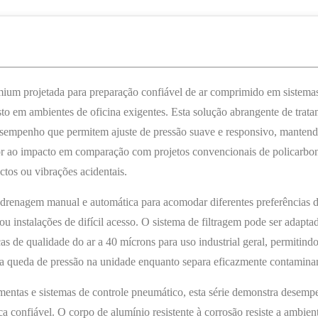
ium projetada para preparação confiável de ar comprimido em sistemas
 em ambientes de oficina exigentes. Esta solução abrangente de trata
esempenho que permitem ajuste de pressão suave e responsivo, mantendo
rior ao impacto em comparação com projetos convencionais de policarbo
ctos ou vibrações acidentais.
e drenagem manual e automática para acomodar diferentes preferências 
u instalações de difícil acesso. O sistema de filtragem pode ser adapt
ticas de qualidade do ar a 40 mícrons para uso industrial geral, permiti
a a queda de pressão na unidade enquanto separa eficazmente contaminan
mentas e sistemas de controle pneumático, esta série demonstra desemp
a confiável. O corpo de alumínio resistente à corrosão resiste a ambie