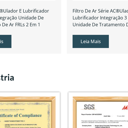
r®ulador E Lubrificador
Filtro De Ar Série AC®ula
ntegração Unidade De
Lubrificador Integração 3
 De Ar FRLs 2 Em 1
Unidade De Tratamento D
is
Leia Mais
tria