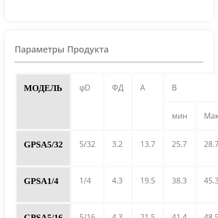
Параметры Продукта
φD
ФД
A
B
МОДЕЛЬ
мин
Ма
5/32
3.2
13.7
25.7
28.
GPSA5/32
1/4
4.3
19.5
38.3
45.
GPSA1/4
5/16
4.3
21.5
41.4
48.
GPSA5/16